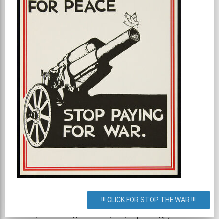
Статья по тематике:
Рай для кофеманов: интересные кофейни Киева
"Львівські пляцки"
К примеру, "Львівські пляцки" на Подоле предлагают гостям
не только отведать вкуснейшую выпечку, но и
собственными глазами вживую наблюдать за тем, как
мастера превращают груду продуктов в шедевр
кулинарного искусства. В ассортименте и сладкие, и
соленые блюда - штрудели с маком, с кокосом и сыром,
вишневые, яблочные, с курицей, грибами, болгарским
перцем, с лососем и шпинатом, с томатной, сметанной,
!!! CLICK FOR STOP THE WAR !!!
ванильной, ягодной или шоколадной подливкой, сырнички с
изюмом, на шоколадном тесте, чай, кофе или другой