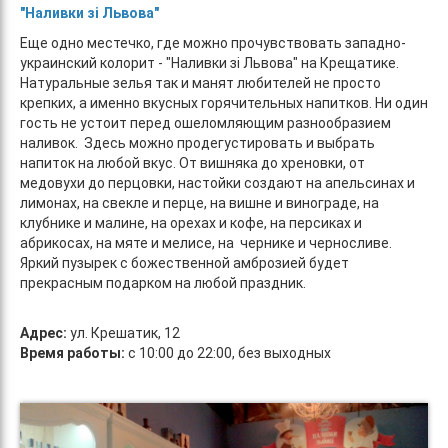
"Наливки зі Львова"
Еще одно местечко, где можно прочувствовать западно-
украинский колорит - "Наливки зі Львова" на Крещатике.
Натуральные зелья так и манят любителей не просто
крепких, а именно вкусных горячительных напитков. Ни один
гость не устоит перед ошеломляющим разнообразием
наливок. Здесь можно продегустировать и выбрать
напиток на любой вкус. От вишняка до хреновки, от
медовухи до перцовки, настойки создают на апельсинах и
лимонах, на свекле и перце, на вишне и винограде, на
клубнике и малине, на орехах и кофе, на персиках и
абрикосах, на мяте и мелисе, на чернике и черносливе.
Яркий пузырек с божественной амброзией будет
прекрасным подарком на любой праздник.
Адрес:
ул. Крешатик, 12
Время работы:
с 10:00 до 22:00, без выходных