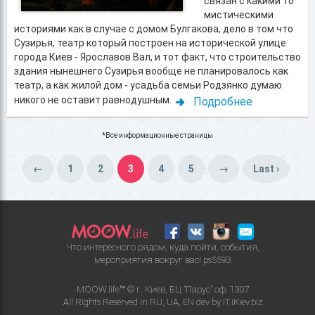
связан с какими то
мистическими
историями как в случае с домом Булгакова, дело в том что
Сузирья, театр который построен на исторической улице
города Киев - Ярославов Вал, и тот факт, что строительство
здания нынешнего Сузирья вообще не планировалось как
театр, а как жилой дом - усадьба семьи Родзянко думаю
никого не оставит равнодушным.
Подробнее
*Все информационные страницы
←
1
2
3
4
5
→
Last ›
Что интересного рядом, куда пойти, события,
мероприятия вокруг вас!
ps5593
MOOW.life™ © г. Киев, БЦ "Парус" оф. 1307
All Rights Reserved in
RU
,
UA
,
EN
dev by
IT.iKiev.biz