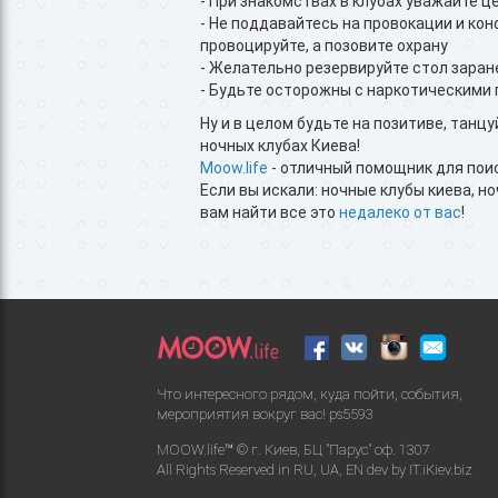
- При знакомствах в клубах уважайте ц
- Не поддавайтесь на провокации и ко
провоцируйте, а позовите охрану
- Желательно резервируйте стол заране
- Будьте осторожны с наркотическими 
Ну и в целом будьте на позитиве, танц
ночных клубах Киева!
Moow.life
- отличный помощник для поиск
Если вы искали: ночные клубы киева, но
вам найти все это
недалеко от вас
!
Что интересного рядом, куда пойти, события,
мероприятия вокруг вас!
ps5593
MOOW.life™ © г. Киев, БЦ "Парус" оф. 1307
All Rights Reserved in
RU
,
UA
,
EN
dev by
IT.iKiev.biz