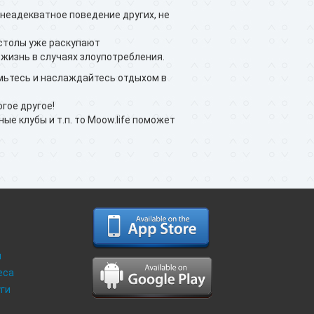
 неадекватное поведение других, не
 столы уже раскупают
жизнь в случаях злоупотребления.
комьтесь и наслаждайтесь отдыхом в
гое другое!
ные клубы и т.п. то Moow.life поможет
и
еса
уги