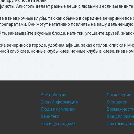
ели других посетителей
нфликты. Алкоголь делает разные вещи с людьми и если вы видите
е в киев ночные клубы, так как обычно в середине вечеринки все
препаратами. Они могут негативно повлиять на вашу дальнейшую 
уйте, заказывайте вкусные блюда, напитки, угощайте друзей, зна
а вечеринок в городе, удобная афиша, заказ столов, списки и мно
чной клуб киев, ночные клубы киев, ночные клубы в киеве, киев ноч
Все события
Соглашение
Блог/Информация
О сервисе
Люди и компании
Возможност
Хеш-теги
Все для бизн
Что ищут рядом?
Платные усл