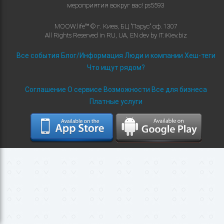
мероприятия вокруг вас!
ps5593
MOOW.life™ © г. Киев, БЦ "Парус" оф. 1307
All Rights Reserved in
RU
,
UA
,
EN
dev by
IT.iKiev.biz
Все события
Блог/Информация
Люди и компании
Хеш-теги
Что ищут рядом?
Соглашение
О сервисе
Возможности
Все для бизнеса
Платные услуги