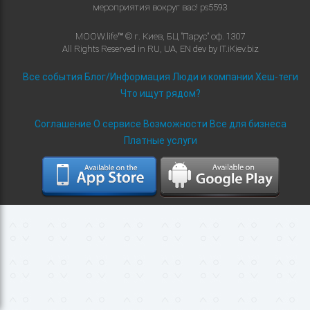
мероприятия вокруг вас!
ps5593
MOOW.life™ © г. Киев, БЦ "Парус" оф. 1307
All Rights Reserved in
RU
,
UA
,
EN
dev by
IT.iKiev.biz
Все события
Блог/Информация
Люди и компании
Хеш-теги
Что ищут рядом?
Соглашение
О сервисе
Возможности
Все для бизнеса
Платные услуги