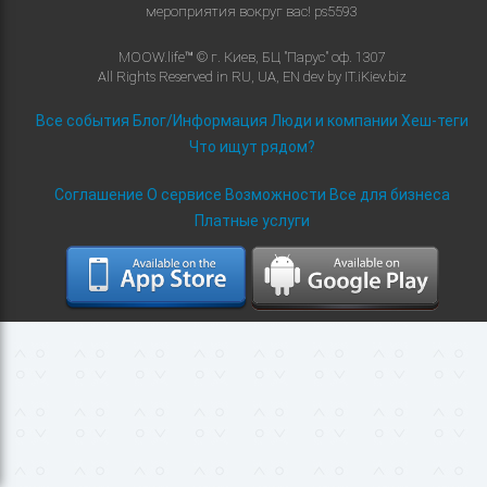
мероприятия вокруг вас!
ps5593
MOOW.life™ © г. Киев, БЦ "Парус" оф. 1307
All Rights Reserved in
RU
,
UA
,
EN
dev by
IT.iKiev.biz
Все события
Блог/Информация
Люди и компании
Хеш-теги
Что ищут рядом?
Соглашение
О сервисе
Возможности
Все для бизнеса
Платные услуги