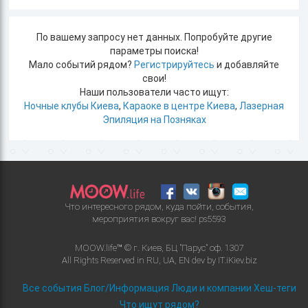
По вашему запросу нет данных. Попробуйте другие
параметры поиска!
Мало событий рядом?
Регистрируйтесь
и добавляйте
свои!
Наши пользователи часто ищут:
Ночные клубы Киева
,
Караоке в центре Киева
,
Лазерная
Эпиляция на Позняках
Что интересного рядом, куда пойти, события,
мероприятия вокруг вас!
ps5593
MOOW.life™ © г. Киев, БЦ "Парус" оф. 1307
All Rights Reserved in
RU
,
UA
,
EN
dev by
IT.iKiev.biz
Все события
Блог/Информация
Люди и компании
Хеш-теги
Что ищут рядом?