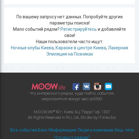
По вашему запросу нет данных. Попробуйте другие
параметры поиска!
Мало событий рядом?
Регистрируйтесь
и добавляйте
свои!
Наши пользователи часто ищут:
Ночные клубы Киева
,
Караоке в центре Киева
,
Лазерная
Эпиляция на Позняках
Что интересного рядом, куда пойти, события,
мероприятия вокруг вас!
ps5593
MOOW.life™ © г. Киев, БЦ "Парус" оф. 1307
All Rights Reserved in
RU
,
UA
,
EN
dev by
IT.iKiev.biz
Все события
Блог/Информация
Люди и компании
Хеш-теги
Что ищут рядом?