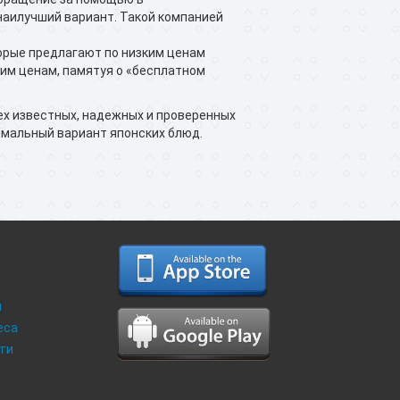
наилучший вариант. Такой компанией
орые предлагают по низким ценам
ким ценам, памятуя о «бесплатном
ех известных, надежных и проверенных
имальный вариант японских блюд.
и
еса
уги