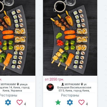
н.
от 2050 грн.
МУРАКАМИ
улица
МУРАКАМИ
ул.
щатик 14, Киев, город
Большая Васильковская
Киев, Украина
57/3, Киев, город Киев,
Украина
Рестораны
Рестораны
4
4