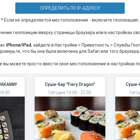
ОПРЕДЕЛИТЬ ПО IP-АДРЕСУ
* Если не определяется местоположение - включите геолокацию.
чение геопозиции вверху страницы браузера или в настройках сво
вас
iPhone/iPad
, зайдите в Настройки > Приватность > Службы Гео
роверьте, что бы она была включена для Safari или того браузера,
е вы можете просто ввести свое местоположение в настройках по
УРАКАМИ!
Суши-бар "Fiery Dragon"
Суши-б
18:00
Сегодня 10:00 - 22:00
Сегод