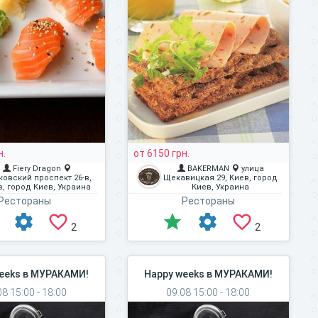
н.
от 6150 грн.
Fiery Dragon
BAKERMAN
улица
овский проспект 26-в,
Щекавицкая 29, Киев, город
в, город Киев, Украина
Киев, Украина
Рестораны
Рестораны
2
2
eeks в МУРАКАМИ!
Happy weeks в МУРАКАМИ!
08 15:00 - 18:00
09.08 15:00 - 18:00