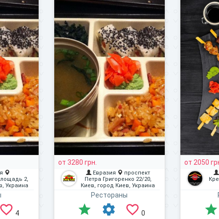
от 3280 грн.
от 2050 гр
я
Евразия
проспект
лощадь 2,
Петра Григоренко 22/20,
Кре
в, Украина
Киев, город Киев, Украина
ы
Рестораны
4
0