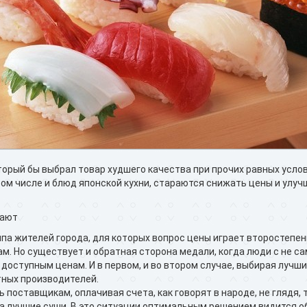
орый бы выбрал товар худшего качества при прочих равных услов
том числе и блюд японской кухни, стараются снижать цены и улуч
вают
па жителей города, для которых вопрос цены играет второстепен
м. Но существует и обратная сторона медали, когда люди с не 
доступным ценам. И в первом, и во втором случае, выбирая лучши
ных производителей.
 поставщикам, оплачивая счета, как говорят в народе, не глядя,
а лучшие суши. В это ситуации оптимальным решением видится 