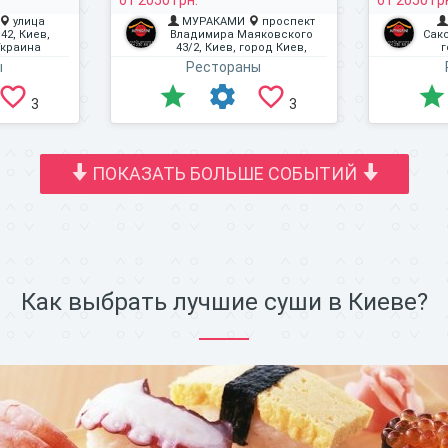
от 2050 грн.
от 2050 гр
улица
МУРАКАМИ
проспект
42, Киев,
Владимира Маяковского
Сакс
Украина
43/2, Киев, город Киев,
г
Украина
ы
Рестораны
3
3
ПОКАЗАТЬ БОЛЬШЕ СОБЫТИЙ
Как выбрать лучшие суши в Киеве?