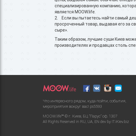
специализированную компанию, котора
является MOOW.life.
2. Если вы пытаетесь найти самый де
просроченный товар, выдавая его за с
сыре».
Таким образом, лучшие суши Киев мож
производителях и продавцах столь спе
Что интересного рядом, куда пойти, события,
мероприятия вокруг вас!
ps5593
MOOW.life™ © г. Киев, БЦ "Парус" оф. 1307
All Rights Reserved in
RU
,
UA
,
EN
dev by
IT.iKiev.biz