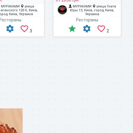
н.
от 2050 грн.
МУРАКАМИ
улица
МУРАКАМИ
улица Гната
аганского 120 б, Киев,
Юры 13, Киев, город Киев,
ород Киев, Украина
Украина
Рестораны
Рестораны
3
2