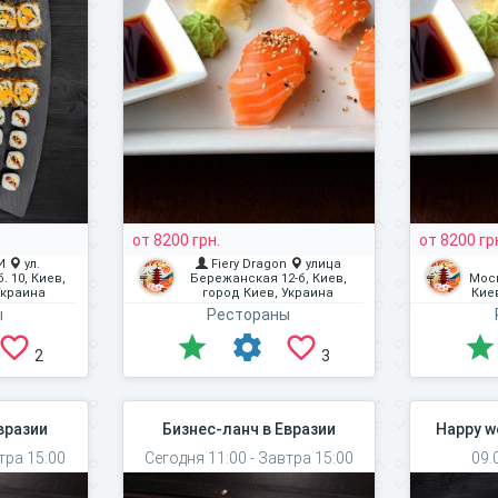
от 8200 грн.
от 8200 гр
И
ул.
Fiery Dragon
улица
. 10, Киев,
Бережанская 12-б, Киев,
Моск
Украина
город Киев, Украина
Кие
ы
Рестораны
2
3
вразии
Бизнес-ланч в Евразии
Happy w
тра 15:00
Сегодня 11:00 - Завтра 15:00
09.