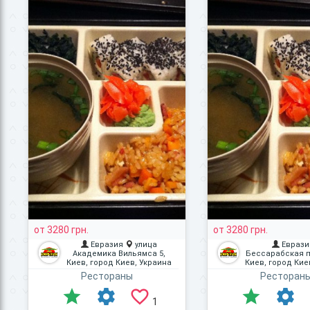
от 3280 грн.
от 3280 грн.
Евразия
улица
Еврази
Академика Вильямса 5,
Бессарабская п
Киев, город Киев, Украина
Киев, город Кие
Рестораны
Ресторан
1