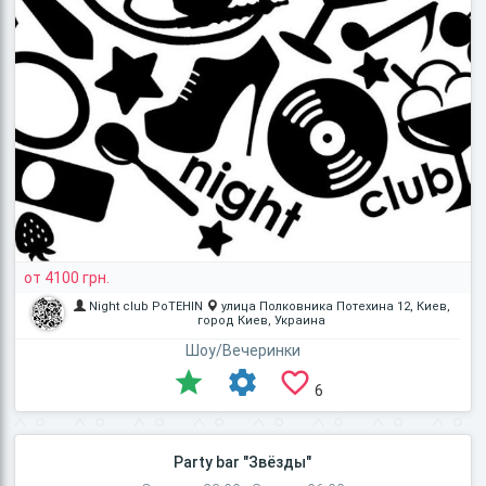
от 4100 грн.
Night club PoTEHIN
улица Полковника Потехина 12, Киев,
город Киев, Украина
Шоу/Вечеринки
6
Party bar "Звёзды"