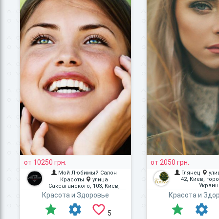
от 10250 грн.
от 2050 грн.
Мой Любимый Салон
Глянец
ули
42, Киев, гор
Красоты
улица
Украин
Саксаганского, 103, Киев,
город Киев, Украина
Красота и Здоровье
Красота и Здо
5