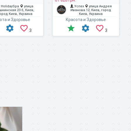
.
от 820 грн.
HolidaySpa
улица
Успех
улица Андрея
шкинская 23 б, Киев,
Иванова 12, Киев, город
ород Киев, Украина
Киев, Украина
ота и Здоровье
Красота и Здоровье
3
3