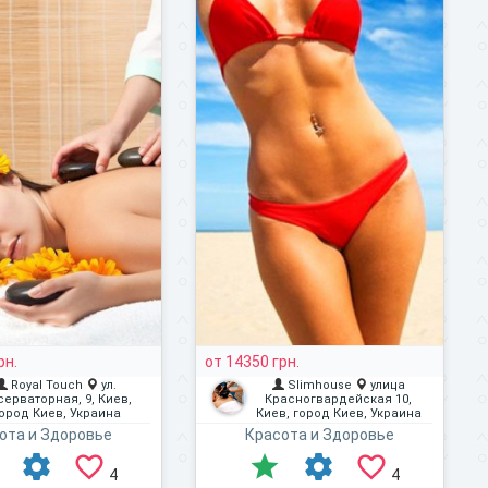
рн.
от 14350 грн.
Royal Touch
ул.
Slimhouse
улица
серваторная, 9, Киев,
Красногвардейская 10,
ород Киев, Украина
Киев, город Киев, Украина
ота и Здоровье
Красота и Здоровье
4
4