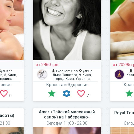
от 2460 грн.
от 20295 г
бульвар
Excellent Spa
улица
, 5, Киев,
Льва Толстого, 9, Киев,
Кост
Украина
город Киев, Украина
ровье
Красота и Здоровье
Крас
0
7
Amari (Тайский массажный
Royal To
расоты)
салон) на Набережно-
Крещатицкая, 3А
 21:00
Сегодня 11:00 - 22:00
Сегод