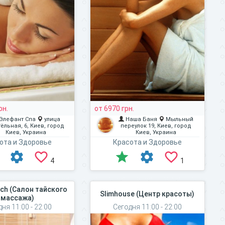
рн.
от 6970 грн.
Элефант Спа
улица
Наша Баня
Мыльный
ёльная, 6, Киев, город
переулок 19, Киев, город
Киев, Украина
Киев, Украина
ота и Здоровье
Красота и Здоровье
4
1
uch (Салон тайского
Slimhouse (Центр красоты)
массажа)
ня 11:00 - 22:00
Сегодня 11:00 - 22:00