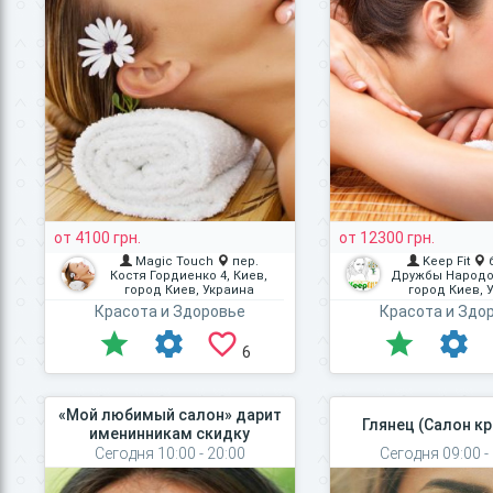
от 4100 грн.
от 12300 грн.
Magic Touch
пер.
Keep Fit
Костя Гордиенко 4, Киев,
Дружбы Народов
город Киев, Украина
город Киев, 
Красота и Здоровье
Красота и Здо
6
«Мой любимый салон» дарит
Глянец (Салон к
именинникам скидку
Сегодня 10:00 - 20:00
Сегодня 09:00 -