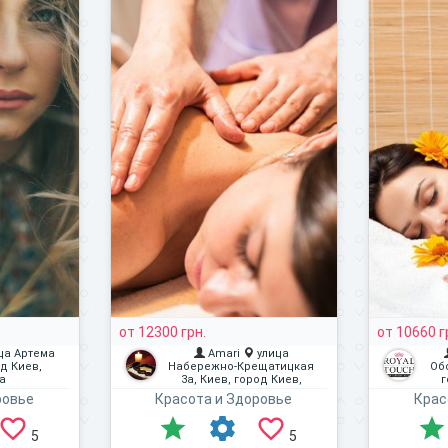
от 12300 грн.
от 10660 г
ца Артема
Amari
улица
од Киев,
Набережно-Крещатицкая
Об
а
3а, Киев, город Киев,
г
Украина
ровье
Красота и Здоровье
Крас
5
5