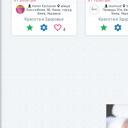
от 2050 грн.
от 1230 грн.
Helen Exclusive
улица
Izumrud
Бассейная, 5Б, Киев, город
Правды 31а, Ки
Киев, Украина
Киев, Укр
Красота и Здоровье
Красота и Здо
4