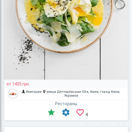
от 1435 грн.
Якитория
улица Дегтярёвская 53-а, Киев, город Киев,
Украина
Рестораны
4