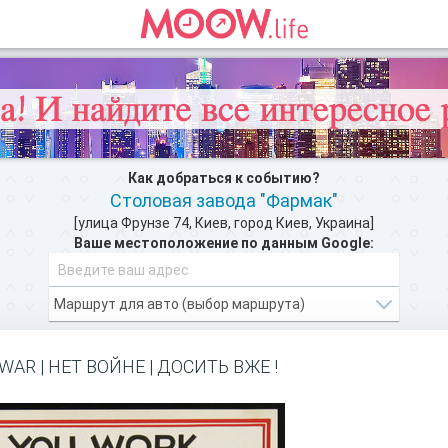
Как добраться к событию?
Столовая завода "Фармак"
[улица Фрунзе 74, Киев, город Киев, Украина]
Ваше местоположение по данным Google:
зможности Moow.life
и добавляйте свои инт
ЗАРЕГИСТРИРУЙТЕСЬ
WAR | НЕТ ВОЙНЕ | ДОСИТЬ ВЖЕ !
ПЕРЕКУСИТЬ НЕДАЛЕКО >>
м, как добратся на мероприятие или проехать к событию. Столова