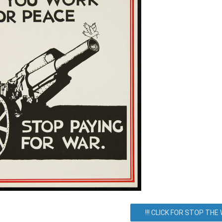
унзе 74, Киев, город Киев, Украина. Как добраться? Как доехать?
Все события
Соглашение
!!! CLICK FOR STOP THE W
Блог/Информация
О сервисе