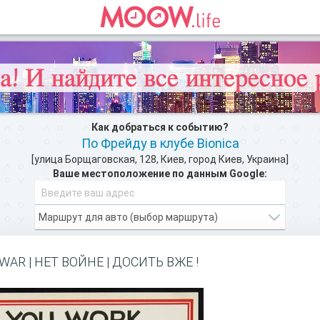
Как добраться к событию?
По Фрейду в клубе Bionica
[улица Борщаговская, 128, Киев, город Киев, Украина]
Ваше местоположение по данным Google:
зможности Moow.life
и добавляйте свои инт
ЗАРЕГИСТРИРУЙТЕСЬ
WAR | НЕТ ВОЙНЕ | ДОСИТЬ ВЖЕ !
АФИША КОНЦЕРТОВ >>
м, как добратся на мероприятие или проехать к событию. По Фрейд