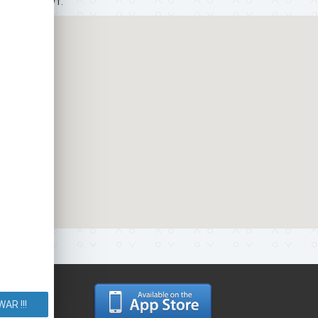
ать? Маршрут.
AR !!!