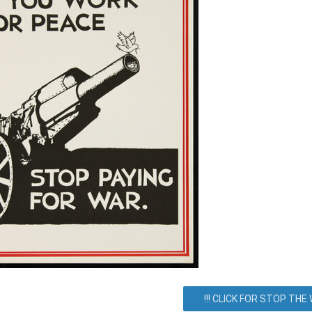
овская, 128, Киев, город Киев, Украина. Как добраться? Как доех
Все события
Соглашение
!!! CLICK FOR STOP THE W
Блог/Информация
О сервисе