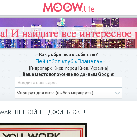
Как добраться к событию?
Пейнтбол клуб «Планета»
[Гидропарк, Киев, город Киев, Украина]
Ваше местоположение по данным Google:
зможности Moow.life
и добавляйте свои инт
ЗАРЕГИСТРИРУЙТЕСЬ
WAR | НЕТ ВОЙНЕ | ДОСИТЬ ВЖЕ !
РАЗВЛЕЧЕНИЯ РЯДОМ >>
ом, как добратся на мероприятие или проехать к событию. Пейнтбо