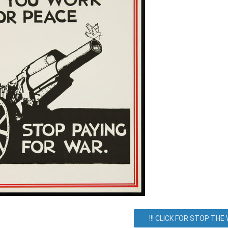
парк, Киев, город Киев, Украина. Как добраться? Как доехать? Ма
Все события
Соглашение
!!! CLICK FOR STOP THE W
Блог/Информация
О сервисе