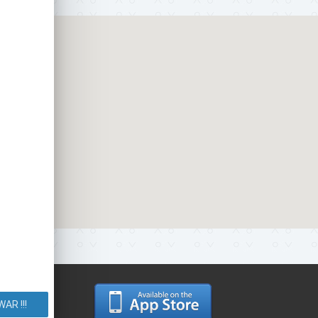
ршрут.
AR !!!