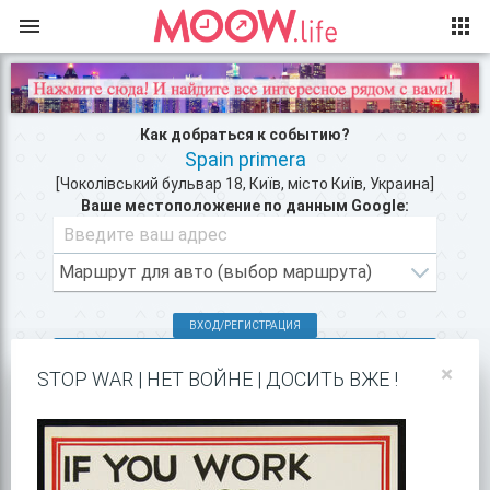
Как добраться к событию?
Spain primera
[Чоколівський бульвар 18, Київ, місто Київ, Украина]
Ваше местоположение по данным Google:
ВХОД/РЕГИСТРАЦИЯ
КЛУБЫ КИЕВА >>
×
STOP WAR | НЕТ ВОЙНЕ | ДОСИТЬ ВЖЕ !
ПОКАЗАТЬ НА GOOGLE MAPS!
Карта с маршрутом, как добратся на мероприятие или проехать
к событию. Spain primera