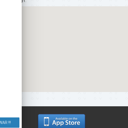
ать? Маршрут.
AR !!!