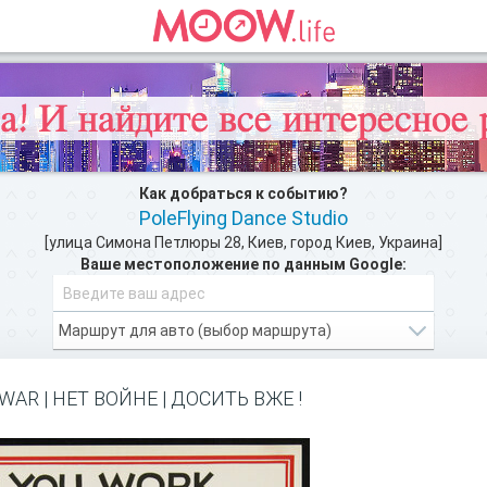
Как добраться к событию?
PoleFlying Dance Studio
[улица Симона Петлюры 28, Киев, город Киев, Украина]
Ваше местоположение по данным Google:
зможности Moow.life
и добавляйте свои инт
ЗАРЕГИСТРИРУЙТЕСЬ
WAR | НЕТ ВОЙНЕ | ДОСИТЬ ВЖЕ !
ФИТНЕС ЗАЛ НЕДАЛЕКО >>
ом, как добратся на мероприятие или проехать к событию. PoleFly