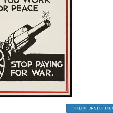
 Петлюры 28, Киев, город Киев, Украина. Как добраться? Как доех
Все события
Соглашение
!!! CLICK FOR STOP THE W
Блог/Информация
О сервисе