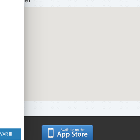
ехать? Маршрут.
AR !!!