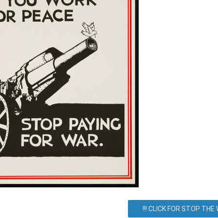
на Сєрова 19, Киев, город Киев, Украина. Как добраться? Как до
Все события
Соглашение
!!! CLICK FOR STOP THE W
Блог/Информация
О сервисе