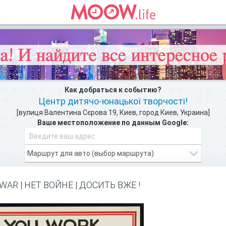
Как добраться к событию?
Центр дитячо-юнацької творчості!
[вулиця Валентина Сєрова 19, Киев, город Киев, Украина]
Ваше местоположение по данным Google:
зможности Moow.life
и добавляйте свои инт
ЗАРЕГИСТРИРУЙТЕСЬ
WAR | НЕТ ВОЙНЕ | ДОСИТЬ ВЖЕ !
ВСЕ ДЛЯ ДЕТЕЙ >>
ак добратся на мероприятие или проехать к событию. Центр дитяч