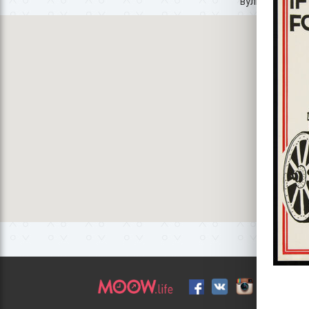
вулиця Валенти