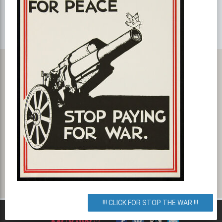
Карта с маршрутом, как добратся на мероприятие или проехать
к событию. RockPub #13 – аутентичный паб
улица Маршала Тимошенко 13а, Киев, город Киев, Украина. Как
добраться? Как доехать? Маршрут.
!!! CLICK FOR STOP THE WAR !!!