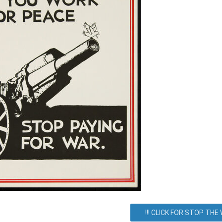
унзе 102, Киев, город Киев, Украина. Как добраться? Как доехать?
Все события
Соглашение
!!! CLICK FOR STOP THE W
Блог/Информация
О сервисе