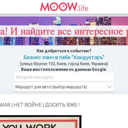
Как добраться к событию?
Бизнес-ланч в пабе "Кондукторъ"
[улица Фрунзе 102, Киев, город Киев, Украина]
Ваше местоположение по данным Google:
зможности Moow.life
и добавляйте свои инт
ЗАРЕГИСТРИРУЙТЕСЬ
WAR | НЕТ ВОЙНЕ | ДОСИТЬ ВЖЕ !
РЕСТОРАНЫ В ЦЕНТРЕ КИЕВА >>
как добратся на мероприятие или проехать к событию. Бизнес-ланч