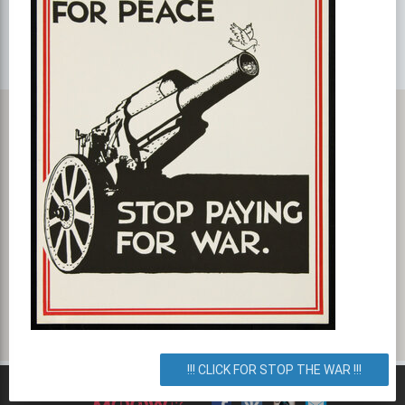
Карта с маршрутом, как добратся на мероприятие или проехать
к событию. Акция бильярд - безлимит КосМикс
улица Попудренко 1а, Киев, город Киев, Украина. Как
добраться? Как доехать? Маршрут.
!!! CLICK FOR STOP THE WAR !!!