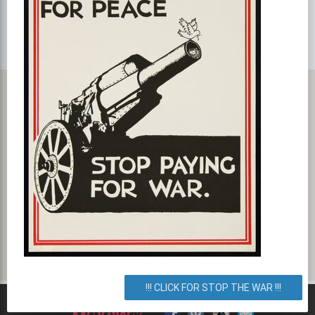
Карта с маршрутом, как добратся на мероприятие или проехать
к событию. БИЗНЕС-ЛАНЧ (Всего за 59грн)
ул. Петра Сагайдачного 14в, Киев, город Киев, Украина. Как
добраться? Как доехать? Маршрут.
!!! CLICK FOR STOP THE WAR !!!