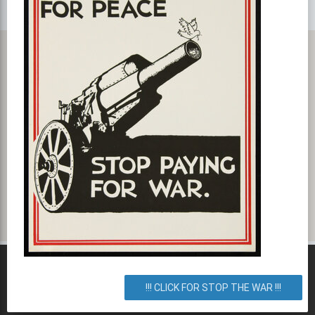
улица Кудряшова, 14А, Киев, город Киев, Украина. Как
добраться? Как доехать? Маршрут.
!!! CLICK FOR STOP THE WAR !!!
Что интересного рядом, куда пойти, события,
мероприятия вокруг вас!
ps5593