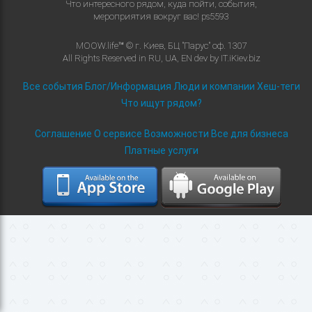
Что интересного рядом, куда пойти, события,
мероприятия вокруг вас!
ps5593
MOOW.life™ © г. Киев, БЦ "Парус" оф. 1307
All Rights Reserved in
RU
,
UA
,
EN
dev by
IT.iKiev.biz
Все события
Блог/Информация
Люди и компании
Хеш-теги
Что ищут рядом?
Соглашение
О сервисе
Возможности
Все для бизнеса
Платные услуги