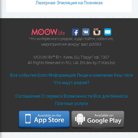
Лазерная Эпиляция на Позняках
Что интересного рядом, куда пойти, события,
мероприятия вокруг вас!
ps5593
MOOW.life™ © г. Киев, БЦ "Парус" оф. 1307
All Rights Reserved in
RU
,
UA
,
EN
dev by
IT.iKiev.biz
Все события
Блог/Информация
Люди и компании
Хеш-теги
Что ищут рядом?
Соглашение
О сервисе
Возможности
Все для бизнеса
Платные услуги