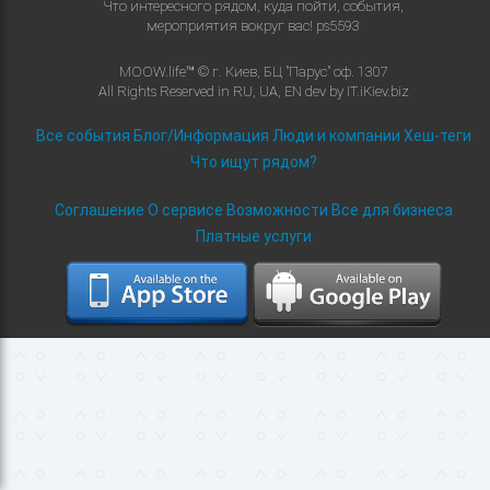
Что интересного рядом, куда пойти, события,
мероприятия вокруг вас!
ps5593
MOOW.life™ © г. Киев, БЦ "Парус" оф. 1307
All Rights Reserved in
RU
,
UA
,
EN
dev by
IT.iKiev.biz
Все события
Блог/Информация
Люди и компании
Хеш-теги
Что ищут рядом?
Соглашение
О сервисе
Возможности
Все для бизнеса
Платные услуги