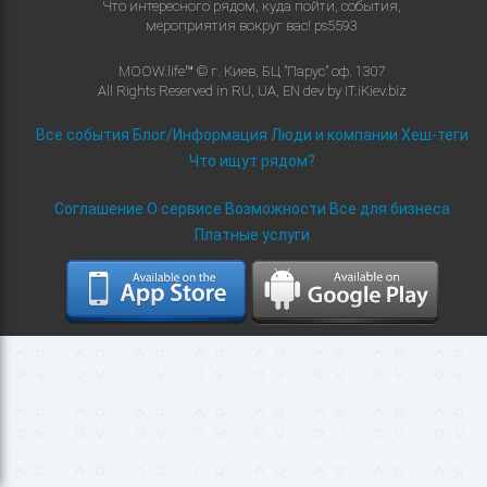
Что интересного рядом, куда пойти, события,
мероприятия вокруг вас!
ps5593
MOOW.life™ © г. Киев, БЦ "Парус" оф. 1307
All Rights Reserved in
RU
,
UA
,
EN
dev by
IT.iKiev.biz
Все события
Блог/Информация
Люди и компании
Хеш-теги
Что ищут рядом?
Соглашение
О сервисе
Возможности
Все для бизнеса
Платные услуги