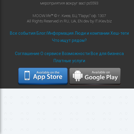
мероприятия вокруг вас!
ps5593
MOOW.life™ © г. Киев, БЦ "Парус" оф. 1307
All Rights Reserved in
RU
,
UA
,
EN
dev by
IT.iKiev.biz
Все события
Блог/Информация
Люди и компании
Хеш-теги
Что ищут рядом?
Соглашение
О сервисе
Возможности
Все для бизнеса
Платные услуги