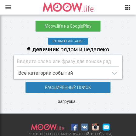
Moow.life на GooglePlay
ВХОД/РЕГИСТРАЦИЯ
# девичник
рядом и недалеко
РАСШИРЕННЫЙ ПОИСК
загрузка...
Что интересного рядом, куда пойти, события,