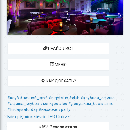
ПРАЙС-ЛИСТ
МЕНЮ
КАК ДОЕХАТЬ?
#клуб
#ночной_клуб
#nightclub
#club
#клубная_афиша
#афиша_клубов
#конкурс
#leo
#девушкам_бесплатно
#friday.saturday
#караоке
#party
Все предложения от LEO Club >>
#698
Резерв стола