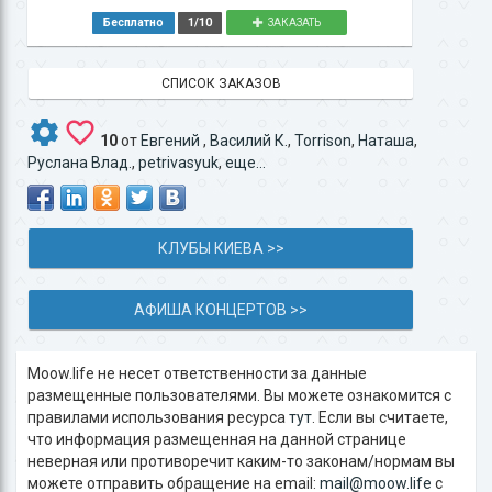
Бесплатно
1/10
ЗАКАЗАТЬ
СПИСОК ЗАКАЗОВ
10
от
Евгений
,
Василий К.
,
Torrison
,
Наташа
,
Руслана Влад.
,
petrivasyuk
,
еще...
КЛУБЫ КИЕВА >>
АФИША КОНЦЕРТОВ >>
Moow.life не несет ответственности за данные
размещенные пользователями. Вы можете ознакомится с
правилами использования ресурса
тут
. Если вы считаете,
что информация размещенная на данной странице
неверная или противоречит каким-то законам/нормам вы
можете отправить обращение на email:
mail@moow.life
c