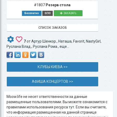
#1807
Резерв стола
Бесплатно
0/30
ЗАКАЗАТЬ
СПИСОК ЗАКАЗОВ
7
от
Артур Шенкор.
,
Наташа
,
Favorit
,
NastyGirl
,
Руслана Влад.
,
Руслана Рома.
,
еще...
КЛУБЫ КИЕВА >>
АФИША КОНЦЕРТОВ >>
Moow.life не несет ответственности за данные
размещенные пользователями. Вы можете ознакомится с
правилами использования ресурса
тут
. Если вы считаете,
что информация размещенная на данной странице