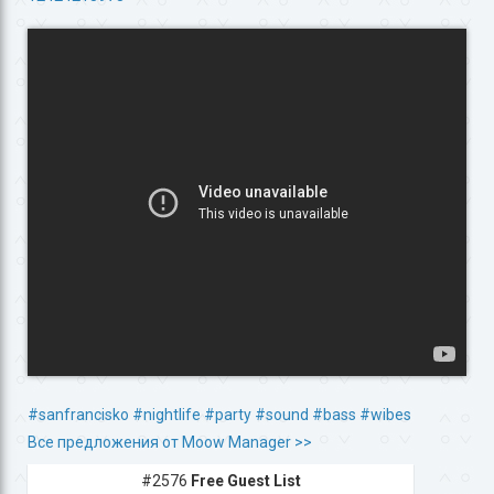
#sanfrancisko
#nightlife
#party
#sound
#bass
#wibes
Все предложения от Moow Manager >>
#2576
Free Guest List