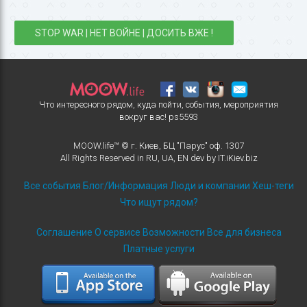
STOP WAR | НЕТ ВОЙНЕ | ДОСИТЬ ВЖЕ !
Что интересного рядом, куда пойти, события, мероприятия
вокруг вас!
ps5593
MOOW.life™ © г. Киев, БЦ "Парус" оф. 1307
All Rights Reserved in
RU
,
UA
,
EN
dev by
IT.iKiev.biz
Все события
Блог/Информация
Люди и компании
Хеш-теги
Что ищут рядом?
Соглашение
О сервисе
Возможности
Все для бизнеса
Платные услуги