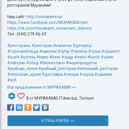
ресторанов Мураками!
Наш сайт:
http://murakami.ua
https://www.facebook.com/MURAKAMI.rest
https://vk.com/murakami_restaurant_delivery
Тел.: (044) 279-56-69
#рестораны
#ресторан
#напитки
#десерты
#горячиеблюда
#закуски
#супы
#салаты
#суши
#сушисет
#sushi
#роллы
#пиво
#beer
#сидр
#ланч
#lunch
#ужин
#завтрак
#обед
#бизнесланч
#морепродукты
#рыбная_кухня
#рыбный_ресторан
#японский_ресторан
#японская_кухня
#доставка
#лапша
#соусы
#сашими
#wifi
Все предложения от МУРАКАМИ >>
3
от
МУРАКАМИ
,
IT.ikiev.biz
,
Torrison
КЛУБЫ КИЕВА >>