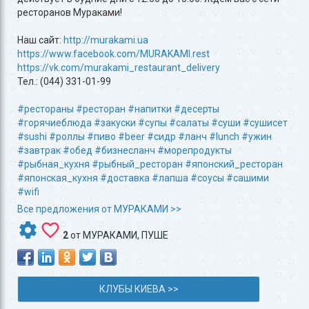
ресторанов Мураками!
Наш сайт:
http://murakami.ua
https://www.facebook.com/MURAKAMI.rest
https://vk.com/murakami_restaurant_delivery
Тел.: (044) 331-01-99
#рестораны
#ресторан
#напитки
#десерты
#горячиеблюда
#закуски
#супы
#салаты
#суши
#сушисет
#sushi
#роллы
#пиво
#beer
#сидр
#ланч
#lunch
#ужин
#завтрак
#обед
#бизнесланч
#морепродукты
#рыбная_кухня
#рыбный_ресторан
#японский_ресторан
#японская_кухня
#доставка
#лапша
#соусы
#сашими
#wifi
Все предложения от МУРАКАМИ >>
2
от
МУРАКАМИ
,
ПУШЕ
КЛУБЫ КИЕВА >>