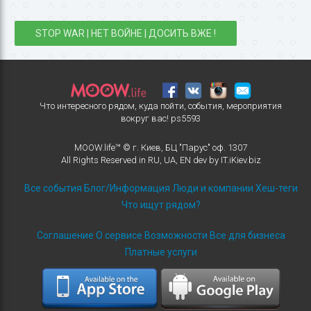
STOP WAR | НЕТ ВОЙНЕ | ДОСИТЬ ВЖЕ !
Что интересного рядом, куда пойти, события, мероприятия
вокруг вас!
ps5593
MOOW.life™ © г. Киев, БЦ "Парус" оф. 1307
All Rights Reserved in
RU
,
UA
,
EN
dev by
IT.iKiev.biz
Все события
Блог/Информация
Люди и компании
Хеш-теги
Что ищут рядом?
Соглашение
О сервисе
Возможности
Все для бизнеса
Платные услуги