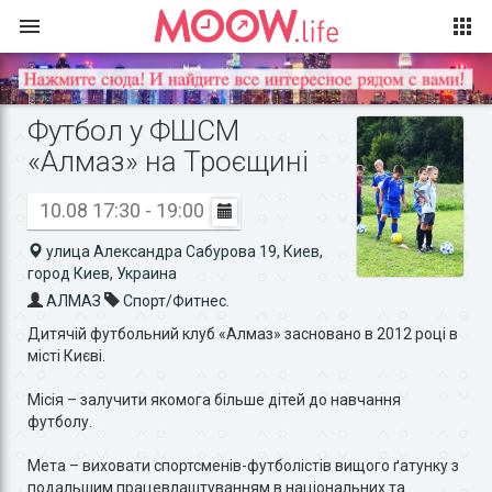
Футбол у ФШСМ
«Алмаз» на Троєщині
10.08 17:30 - 19:00
улица Александра Сабурова 19, Киев,
город Киев, Украина
АЛМАЗ
Спорт/Фитнес.
Дитячій футбольний клуб «Алмаз» засновано в 2012 році в
місті Києві.
Місія – залучити якомога більше дітей до навчання
футболу.
Мета – виховати спортсменів-футболістів вищого ґатунку з
подальшим працевлаштуванням в національних та