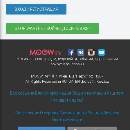
ВХОД / РЕГИСТРАЦИЯ
STOP WAR | НЕТ ВОЙНЕ | ДОСИТЬ ВЖЕ !
Что интересного рядом, куда пойти, события, мероприятия
вокруг вас!
ps5593
MOOW.life™ © г. Киев, БЦ "Парус" оф. 1307
All Rights Reserved in
RU
,
UA
,
EN
dev by
IT.iKiev.biz
Все события
Блог/Информация
Люди и компании
Хеш-теги
Что ищут рядом?
Соглашение
О сервисе
Возможности
Все для бизнеса
Платные услуги