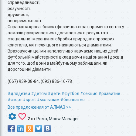
справедливості;
розумності;
дружності;
непереможності.
Справжня краса, блиск і феєрична «гра» променів світла у
алмазів розкривається і досягається в результаті
спеціальної механічної обробки природних прозорих
кристалів, які після цього називаються діамантами.
Враховуючи це, ми наполегливо навчаємо наших дітей
футбольній майстерності вкладаючи наші знання і досвід
для того, щоб вони в майбутньому заблищали, як
дорогоцінні діаманти.
(067) 939-08-84, (093) 836-16-78
#длядетей
#детям
#дети
#футбол
#секция
#развитие
#спорт
#sport
#малышам
#бесплатно
Все предложения от АЛМАЗ >>
2
от
Рома
,
Moow Manager