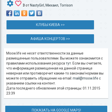
3
от
NastyGirl
,
Михаил
,
Torrison
КЛУБЫ КИЕВА >>
АФИША КОНЦЕРТОВ >>
Moow.life не несет ответственности за данные
размещенные пользователями. Вы можете ознакомится с
правилами использования ресурса
тут
. Если вы считаете,
что информация размещенная на данной странице
неверная или противоречит каким-то законам/нормам вы
можете отправить обращение на email:
mail@moow.life
c
указанием ссылки на контент.
Дата последнего обновления этой страницы: 01.11.2015
23:39
ПОКАЗАТЬ НА GOOGLE MAPS!