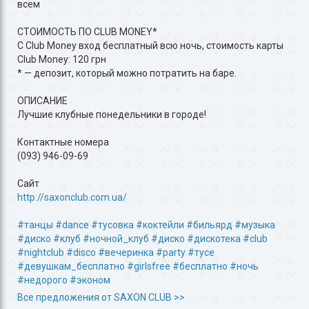
всем
СТОИМОСТЬ ПО CLUB MONEY*
С Club Money вход бесплатный всю ночь, стоимость карты
Club Money: 120 грн
* — депозит, который можно потратить на баре.
ОПИСАНИЕ
Лучшие клубные понедельники в городе!
Контактные номера
(093) 946-09-69
Сайт
http://saxonclub.com.ua/
#танцы
#dance
#тусовка
#коктейли
#бильярд
#музыка
#диско
#клуб
#ночной_клуб
#диско
#дискотека
#club
#nightclub
#disco
#вечеринка
#party
#тусе
#девушкам_бесплатно
#girlsfree
#бесплатно
#ночь
#недорого
#эконом
Все предложения от SAXON CLUB >>