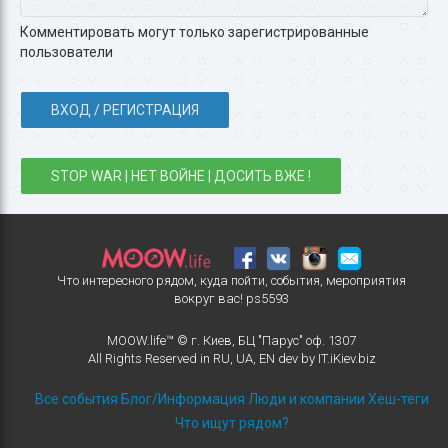
Комментировать могут только зарегистрированные
пользователи
ВХОД / РЕГИСТРАЦИЯ
STOP WAR | НЕТ ВОЙНЕ | ДОСИТЬ ВЖЕ !
Что интересного рядом, куда пойти, события, мероприятия
вокруг вас!
ps5593
MOOW.life™ © г. Киев, БЦ "Парус" оф. 1307
All Rights Reserved in
RU
,
UA
,
EN
dev by
IT.iKiev.biz
Все события
Блог/Информация
Люди и компании
Хеш-теги
Что ищут рядом?