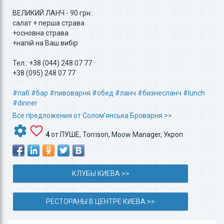
ВЕЛИКИЙ ЛАНЧ - 90 грн.
салат + перша страва
+основна страва
+напій на Ваш вибір
Тел.: +38 (044) 248 07 77
+38 (095) 248 07 77
#паб
#бар
#пивоварня
#обед
#ланч
#бизнесланч
#lunch
#dinner
Все предложения от Солом'янська Броварня >>
4
от
ПУШЕ
,
Torrison
,
Moow Manager
,
Укроп
КЛУБЫ КИЕВА >>
РЕСТОРАНЫ В ЦЕНТРЕ КИЕВА >>