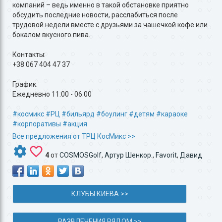
компаний – ведь именно в такой обстановке приятно
обсудить последние новости, расслабиться после
трудовой недели вместе с друзьями за чашечкой кофе или
бокалом вкусного пива.
Контакты:
+38 067 404 47 37
График:
Ежедневно 11:00 - 06:00
#космикс
#РЦ
#бильярд
#боулинг
#детям
#караоке
#корпоративы
#акция
Все предложения от ТРЦ КосМикс >>
4
от
COSMOSGolf
,
Артур Шенкор.
,
Favorit
,
Давид
КЛУБЫ КИЕВА >>
РАЗВЛЕЧЕНИЯ РЯДОМ >>