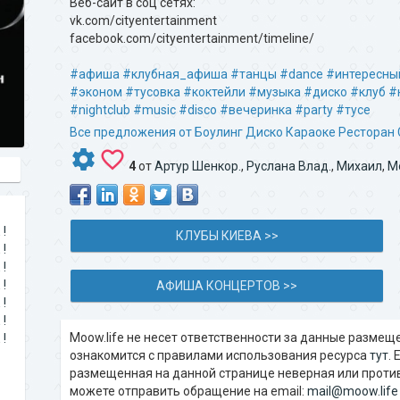
Веб-сайт в соц сетях:
vk.com/cityentertainment
facebook.com/cityentertainment/timeline/
#афиша
#клубная_афиша
#танцы
#dance
#интересны
#эконом
#тусовка
#коктейли
#музыка
#диско
#клуб
#
#nightclub
#music
#disco
#вечеринка
#party
#тусе
Все предложения от Боулинг Диско Караоке Ресторан C
4
от
Артур Шенкор.
,
Руслана Влад.
,
Михаил
,
M
!
КЛУБЫ КИЕВА >>
!
!
!
АФИША КОНЦЕРТОВ >>
!
!
Moow.life не несет ответственности за данные разме
!
ознакомится с правилами использования ресурса
тут
.
размещенная на данной странице неверная или проти
можете отправить обращение на email:
mail@moow.life