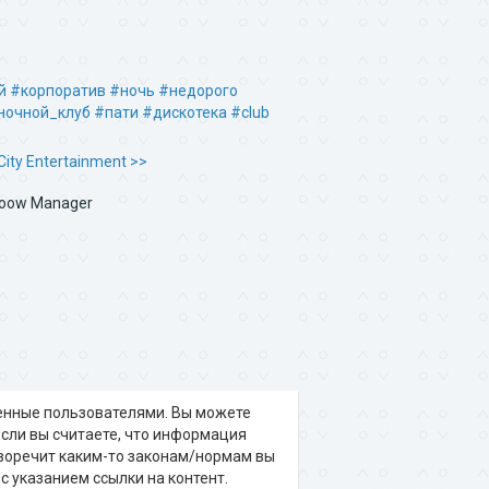
й
#корпоратив
#ночь
#недорого
ночной_клуб
#пати
#дискотека
#club
ity Entertainment >>
oow Manager
щенные пользователями. Вы можете
 Если вы считаете, что информация
воречит каким-то законам/нормам вы
c указанием ссылки на контент.