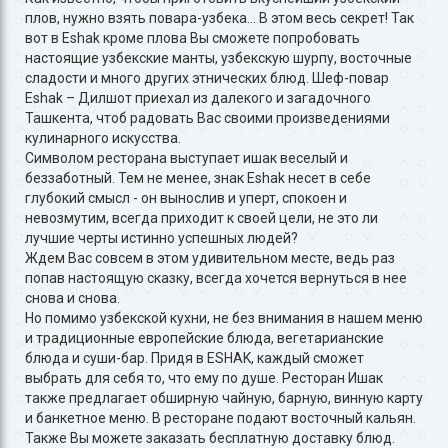
плов, нужно взять повара-узбека… В этом весь секрет! Так
вот в Eshak кроме плова Вы сможете попробовать
настоящие узбекские манты, узбекскую шурпу, восточные
сладости и много других этнических блюд. Шеф-повар
Eshak – Дилшот приехал из далекого и загадочного
Ташкента, чтоб радовать Вас своими произведениями
кулинарного искусства.
Символом ресторана выступает ишак веселый и
беззаботный. Тем не менее, знак Eshak несет в себе
глубокий смысл - он вынослив и уперт, спокоен и
невозмутим, всегда приходит к своей цели, не это ли
лучшие черты истинно успешных людей?
Ждем Вас совсем в этом удивительном месте, ведь раз
попав настоящую сказку, всегда хочется вернуться в нее
снова и снова.
Но помимо узбекской кухни, не без внимания в нашем меню
и традиционные европейские блюда, вегетарианские
блюда и суши-бар. Придя в ESHAK, каждый сможет
выбрать для себя то, что ему по душе. Ресторан Ишак
также предлагает обширную чайную, барную, винную карту
и банкетное меню. В ресторане подают восточный кальян.
Также Вы можете заказать бесплатную доставку блюд.