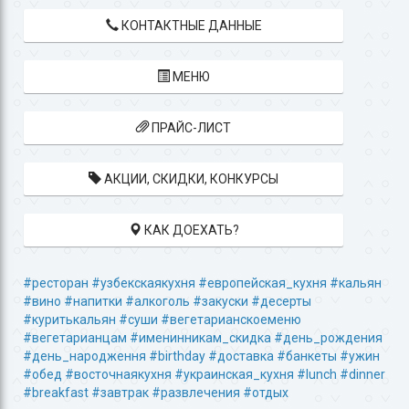
КОНТАКТНЫЕ ДАННЫЕ
МЕНЮ
ПРАЙС-ЛИСТ
АКЦИИ, СКИДКИ, КОНКУРСЫ
КАК ДОЕХАТЬ?
#ресторан
#узбекскаякухня
#европейская_кухня
#кальян
#вино
#напитки
#алкоголь
#закуски
#десерты
#куритькальян
#суши
#вегетарианскоеменю
#вегетарианцам
#именинникам_скидка
#день_рождения
#день_народження
#birthday
#доставка
#банкеты
#ужин
#обед
#восточнаякухня
#украинская_кухня
#lunch
#dinner
#breakfast
#завтрак
#развлечения
#отдых