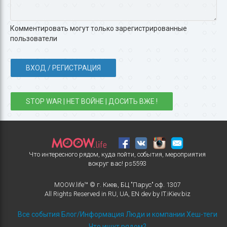
Комментировать могут только зарегистрированные
пользователи
ВХОД / РЕГИСТРАЦИЯ
STOP WAR | НЕТ ВОЙНЕ | ДОСИТЬ ВЖЕ !
Что интересного рядом, куда пойти, события, мероприятия
вокруг вас!
ps5593
MOOW.life™ © г. Киев, БЦ "Парус" оф. 1307
All Rights Reserved in
RU
,
UA
,
EN
dev by
IT.iKiev.biz
Все события
Блог/Информация
Люди и компании
Хеш-теги
Что ищут рядом?