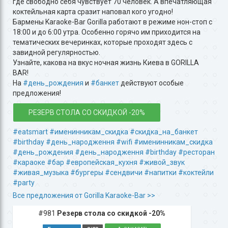
где свободно себя чувствует 70 человек. А впечатляющая
коктейльная карта сразит наповал кого угодно!
Бармены Karaoke-Bar Gorilla работают в режиме нон-стоп с
18:00 и до 6:00 утра. Особенно горячо им приходится на
тематических вечеринках, которые проходят здесь с
завидной регулярностью.
Узнайте, какова на вкус ночная жизнь Киева в GORILLA
BAR!
На
#день_рождения
и
#банкет
действуют особые
предложения!
РЕЗЕРВ СТОЛА СО СКИДКОЙ -20%
#eatsmart
#именинникам_скидка
#скидка_на_банкет
#birthday
#день_народження
#wifi
#именинникам_скидка
#день_рождения
#день_народження
#birthday
#ресторан
#караоке
#бар
#европейская_кухня
#живой_звук
#живая_музыка
#бургеры
#сендвичи
#напитки
#коктейли
#party
Все предложения от Gorilla Karaoke-Bar >>
#981
Резерв стола со скидкой -20%