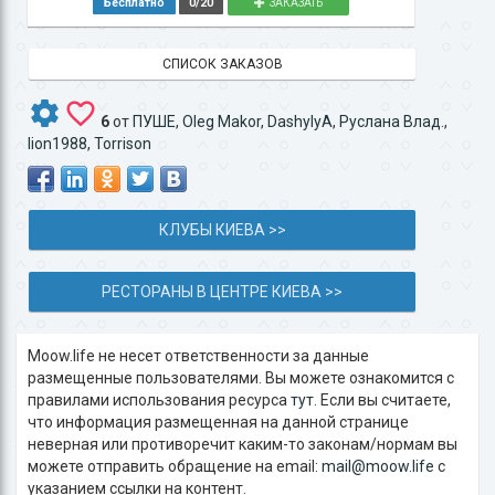
Бесплатно
0/20
ЗАКАЗАТЬ
СПИСОК ЗАКАЗОВ
6
от
ПУШЕ
,
Oleg Makor
,
DashylyA
,
Руслана Влад.
,
lion1988
,
Torrison
КЛУБЫ КИЕВА >>
РЕСТОРАНЫ В ЦЕНТРЕ КИЕВА >>
Moow.life не несет ответственности за данные
размещенные пользователями. Вы можете ознакомится с
правилами использования ресурса
тут
. Если вы считаете,
что информация размещенная на данной странице
неверная или противоречит каким-то законам/нормам вы
можете отправить обращение на email:
mail@moow.life
c
указанием ссылки на контент.