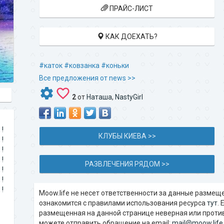
ПРАЙС-ЛИСТ
КАК ДОЕХАТЬ?
#каток
#ковзанка
#коньки
Все предложения от news >>
2
от
Наташа
,
NastyGirl
!
КЛУБЫ КИЕВА >>
!
!
!
РАЗВЛЕЧЕНИЯ РЯДОМ >>
!
!
!
Moow.life не несет ответственности за данные разме
ознакомится с правилами использования ресурса
тут
.
размещенная на данной странице неверная или проти
можете отправить обращение на email:
mail@moow.life