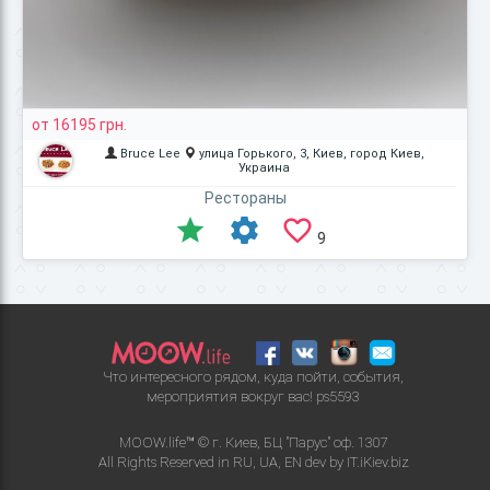
от 16195 грн.
Bruce Lee
улица Горького, 3, Киев, город Киев,
Украина
Рестораны
9
Что интересного рядом, куда пойти, события,
мероприятия вокруг вас!
ps5593
MOOW.life™ © г. Киев, БЦ "Парус" оф. 1307
All Rights Reserved in
RU
,
UA
,
EN
dev by
IT.iKiev.biz