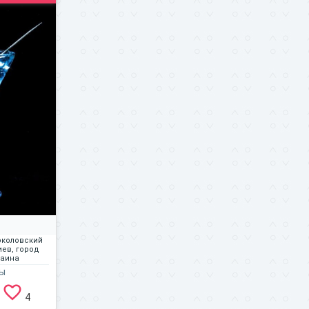
околовский
иев, город
раина
ы
4