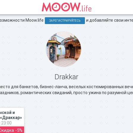
зможности Moow.life
и добавляйте свои инт
ЗАРЕГИСТРИРУЙТЕСЬ
Drakkar
место для банкетов, бизнес-ланча, веселых костюмированных веч
аздников, романтических свиданий, просто ужина по разумной це
нской и
 «Драккар»
 23:00
Скидка -5%