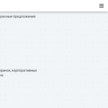
ересные предложения.
еринок, корпоративных
не.