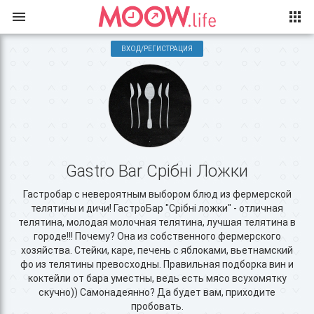
ВХОД/РЕГИСТРАЦИЯ
Gastro Bar Срібні Ложки
Гастробар с невероятным выбором блюд из фермерской
телятины и дичи! ГастроБар "Срібні ложки" - отличная
телятина, молодая молочная телятина, лучшая телятина в
городе!!! Почему? Она из собственного фермерского
хозяйства. Стейки, каре, печень с яблоками, вьетнамский
фо из телятины превосходны. Правильная подборка вин и
коктейли от бара уместны, ведь есть мясо всухомятку
скучно)) Самонадеянно? Да будет вам, приходите
пробовать.