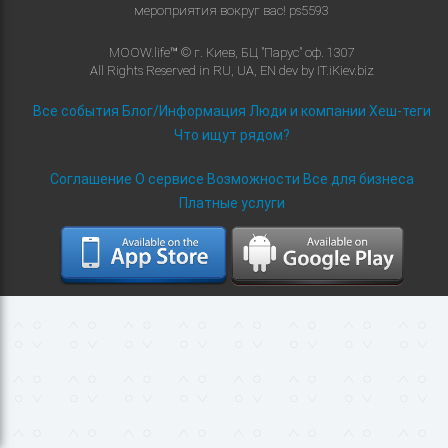
мероприятия вокруг вас!
ps5593
MOOW.life™ © г. Киев, БЦ "Парус" оф. 1307
All Rights Reserved in
RU
,
UA
,
EN
dev by
IT.iKiev.biz
Все события
Блог/Информация
Люди и компании
Хеш-теги
Что ищут рядом?
Соглашение
О сервисе
Возможности
Все для бизнеса
Платные услуги