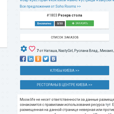
#бар
#ресторан
#коктейли
#вино
#устрицы
#закуски
Все предложения от Soho Rooms >>
#1803
Резерв стола
Бесплатно
0/30
ЗАКАЗАТЬ
СПИСОК ЗАКАЗОВ
7
от
Наташа
,
NastyGirl
,
Руслана Влад.
,
Михаил
КЛУБЫ КИЕВА >>
РЕСТОРАНЫ В ЦЕНТРЕ КИЕВА >>
Moow.life не несет ответственности за данные разме
ознакомится с правилами использования ресурса
тут
.
размещенная на данной странице неверная или проти