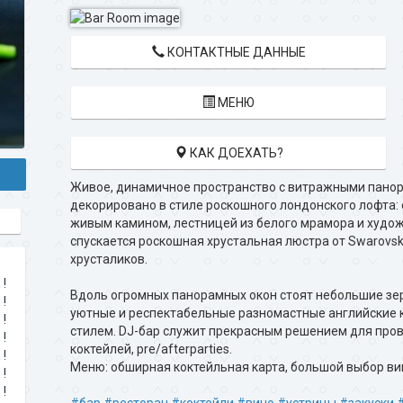
КОНТАКТНЫЕ ДАННЫЕ
МЕНЮ
КАК ДОЕХАТЬ?
Живое, динамичное пространство с витражными пано
декорировано в стиле роскошного лондонского лофта: 
живым камином, лестницей из белого мрамора и худож
спускается роскошная хрустальная люстра от Swarovsk
хрусталиков.
!
Вдоль огромных панорамных окон стоят небольшие зер
!
уютные и респектабельные разномастные английские к
!
стилем. DJ-бар служит прекрасным решением для про
!
коктейлей, pre/afterparties.
!
Меню: обширная коктейльная карта, большой выбор вин,
!
!