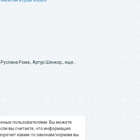
#напитки
#суши
#sushi
,
Руслана Рома.
,
Артур Шенкор.
,
еще...
щенные пользователями. Вы можете
 Если вы считаете, что информация
воречит каким-то законам/нормам вы