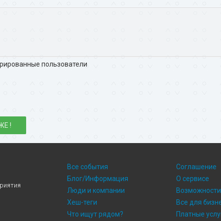
трированные пользователи
ЖЕ !
Все события
Соглашение
Блог/Информация
О сервисе
приятия
Люди и компании
Возможност
Хеш-теги
Все для бизн
Что ищут рядом?
Платные услу