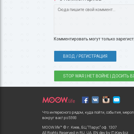
Комментировать могут только зарегис
ВХОД / РЕГИСТРАЦИЯ
STOP WAR | НЕТ ВОЙНЕ | ДОСИТЬ В
Что интересного рядом, куда пойти, события, меро
вокруг вас!
ps5593
MOOW.life™ © г. Киев, БЦ "Парус" оф. 1307
All Rights Reserved in
RU
,
UA
,
EN
dev by
IT.iKiev.biz