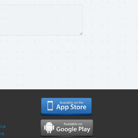
и
еса
ги