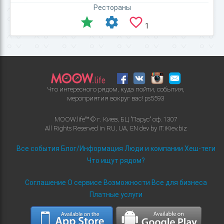
Рестораны
1
Что интересного рядом, куда пойти, события,
мероприятия вокруг вас!
ps5593
MOOW.life™ © г. Киев, БЦ "Парус" оф. 1307
All Rights Reserved in
RU
,
UA
,
EN
dev by
IT.iKiev.biz
Все события
Блог/Информация
Люди и компании
Хеш-теги
Что ищут рядом?
Соглашение
О сервисе
Возможности
Все для бизнеса
Платные услуги