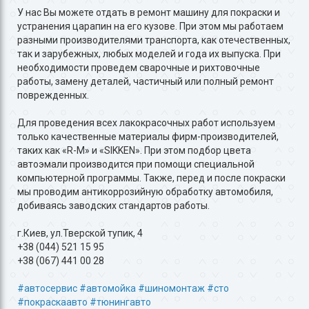
У нас Вы можете отдать в ремонт машину для покраски и
устранения царапин на его кузове. При этом мы работаем
разными производителями транспорта, как отечественных,
так и зарубежных, любых моделей и года их выпуска. При
необходимости проведем сварочные и рихтовочные
работы, замену деталей, частичный или полный ремонт
поврежденных.
Для проведения всех лакокрасочных работ используем
только качественные материалы фирм-производителей,
таких как «R-M» и «SIKKEN». При этом подбор цвета
автоэмали производится при помощи специальной
компьютерной программы. Также, перед и после покраски
мы проводим антикоррозийную обработку автомобиля,
добиваясь заводских стандартов работы.
г.Киев, ул.Тверской тупик, 4
+38 (044) 521 15 95
+38 (067) 441 00 28
#автосервис
#автомойка
#шиномонтаж
#сто
#покраскаавто
#тюнингавто