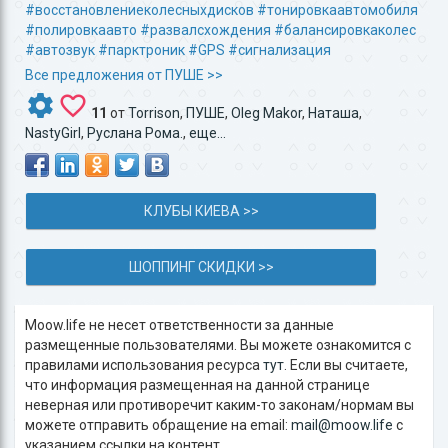
#восстановлениеколесныхдисков
#тонировкаавтомобиля
#полировкаавто
#развалсхождения
#балансировкаколес
#автозвук
#парктроник
#GPS
#сигнализация
Все предложения от ПУШЕ >>
11
от
Torrison
,
ПУШЕ
,
Oleg Makor
,
Наташа
,
NastyGirl
,
Руслана Рома.
,
еще...
КЛУБЫ КИЕВА >>
ШОППИНГ СКИДКИ >>
Moow.life не несет ответственности за данные
размещенные пользователями. Вы можете ознакомится с
правилами использования ресурса
тут
. Если вы считаете,
что информация размещенная на данной странице
неверная или противоречит каким-то законам/нормам вы
можете отправить обращение на email:
mail@moow.life
c
указанием ссылки на контент.