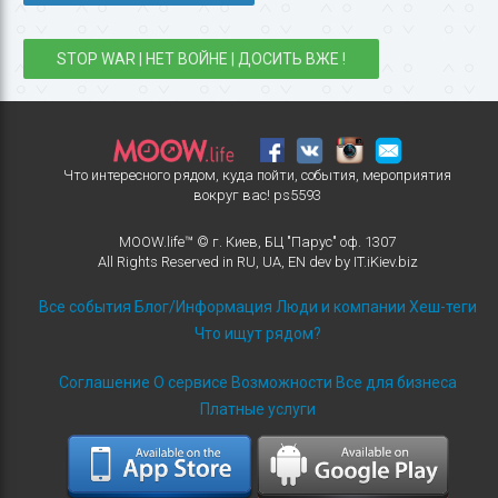
STOP WAR | НЕТ ВОЙНЕ | ДОСИТЬ ВЖЕ !
Что интересного рядом, куда пойти, события, мероприятия
вокруг вас!
ps5593
MOOW.life™ © г. Киев, БЦ "Парус" оф. 1307
All Rights Reserved in
RU
,
UA
,
EN
dev by
IT.iKiev.biz
Все события
Блог/Информация
Люди и компании
Хеш-теги
Что ищут рядом?
Соглашение
О сервисе
Возможности
Все для бизнеса
Платные услуги