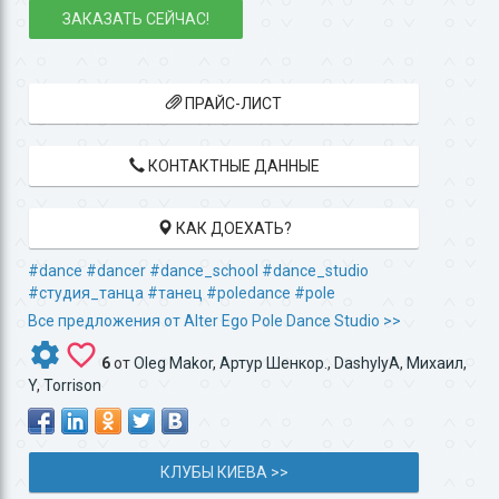
ЗАКАЗАТЬ СЕЙЧАС!
ПРАЙС-ЛИСТ
КОНТАКТНЫЕ ДАННЫЕ
КАК ДОЕХАТЬ?
#dance
#dancer
#dance_school
#dance_studio
#студия_танца
#танец
#poledance
#pole
Все предложения от Alter Ego Pole Dance Studio‎ >>
6
от
Oleg Makor
,
Артур Шенкор.
,
DashylyA
,
Михаил
,
Y
,
Torrison
КЛУБЫ КИЕВА >>