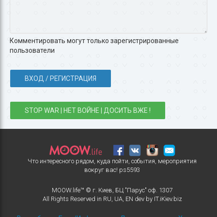
Комментировать могут только зарегистрированные
пользователи
ВХОД / РЕГИСТРАЦИЯ
STOP WAR | НЕТ ВОЙНЕ | ДОСИТЬ ВЖЕ !
Что интересного рядом, куда пойти, события, мероприятия
вокруг вас!
ps5593
MOOW.life™ © г. Киев, БЦ "Парус" оф. 1307
All Rights Reserved in
RU
,
UA
,
EN
dev by
IT.iKiev.biz