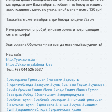
мы предлагаем Вам выбрать любые пять блюд из нашего
эксклюзивного меню по уникальной цене – всего 120 грн!
Также Вы можете выбрать три блюда по цене 72 грн.
И непременно попробуйте новые роллы и потрясающие
сеты от шефа!
Якитория на Оболони – нам всегда есть чем Вас удивить!
Наш сайт:
http://yaki.com.ua
https://vk.com/yakitoria_kiev
Тел.: +38 044 526 5537
#рестораны
#ресторан
#напитки
#десерты
#горячиеблюда
#закуски
#супы
#салаты
#суши
#сушисет
#sushi
#роллы
#пиво
#beer
#сидр
#ланч
#lunch
#ужин
#завтрак
#обед
#бизнесланч
#морепродукты
#рыбная_кухня
#рыбный_ресторан
#японский_ресторан
#японская_кухня
#доставка
#лапша
#соусы
#сашими
#wifi
#украинскиеблюда
#украинская_кухня